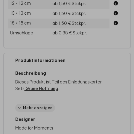
12 × 12 cm
ab 1,50 €
Stckpr.
13 × 13 cm
ab 1,50 €
Stckpr.
15 × 15 cm
ab 1,50 €
Stckpr.
Umschläge
ab 0,35 €
Stckpr.
Produktinformationen
Beschreibung
Dieses Produkt ist Teil des Einladungskarten-
Sets
Grüne Hoffnung
.
Hübsche Einladung zur Taufe mit Zweigen und
Mehr anzeigen
Foto.
Bei quadratische Karten fällt ggf. ein anderes
Designer
Briefporto an. Alle Infos findest du auf der
Made for Moments
Website der Deutschen Post
. Zu diesem