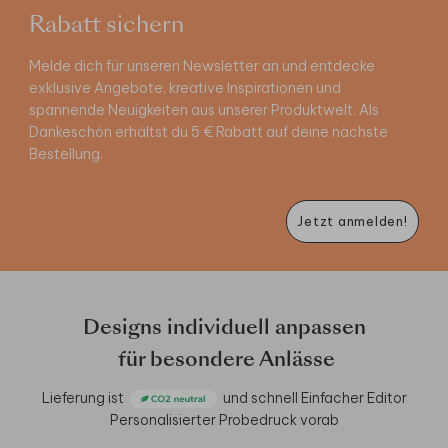
Rabatt sichern
Melde dich für unseren Newsletter an und entdecke
exklusive Angebote, kreative Inspirationen und
spannende Neuigkeiten aus unserer Produktwelt. Als
Dankeschön erhältst du 5 € Rabatt auf deine nächste
Bestellung.
Jetzt anmelden!
Designs individuell anpassen
für besondere Anlässe
Lieferung ist
und schnell
Einfacher Editor
Personalisierter Probedruck vorab