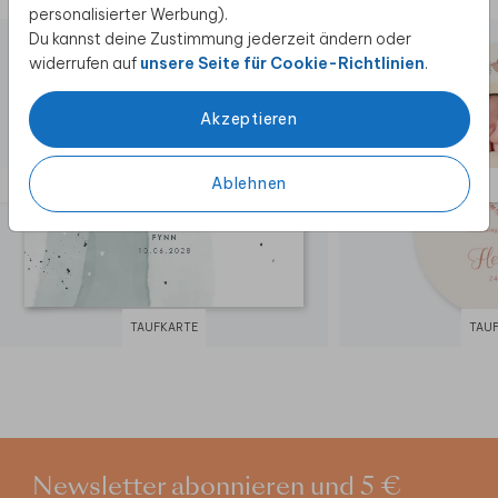
personalisierter Werbung).
Du kannst deine Zustimmung jederzeit ändern oder
widerrufen auf
unsere Seite für Cookie-Richtlinien
.
Akzeptieren
Ablehnen
TAUFKARTE
TAU
Newsletter abonnieren und 5 €