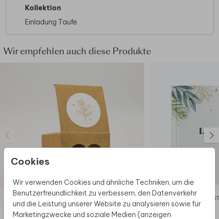
Format erhältst du Umschläge in der Größe
Kollektion
14x12,5 cm. Format ändern ist möglich.
Einladung Taufe
Wir empfehlen auch diese Produkte
Cookies
Wir verwenden Cookies und ähnliche Techniken, um die
Benutzerfreundlichkeit zu verbessern, den Datenverkehr
AUFKLEBER
GÄS
und die Leistung unserer Website zu analysieren sowie für
Marketingzwecke und soziale Medien (anzeigen
Diese Produkte könnten dir auch gefallen