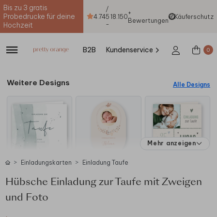
Bis zu 3 gratis
/
+
Probedrucke für deine
4.74
5
18.150
Käuferschutz
Bewertungen
-
Hochzeit
B2B
Kundenservice
0
Weitere Designs
Alle Designs
Mehr anzeigen
Einladungskarten
Einladung Taufe
Hübsche Einladung zur Taufe mit Zweigen
und Foto