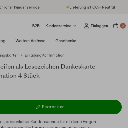
önlicher Kundenservice
Lieferung ist CO₂-Neutral
B2B
Kundenservice
Einloggen
0
ung
Weitere Anlässe
Geschenke
ungskarten
Einladung Konfirmation
eifen als Lesezeichen Dankeskarte
mation 4 Stück
Bearbeiten
er, persönlicher Kundenservice für all deine Fragen
alisiere deine Karten in unserem einfachen Editor