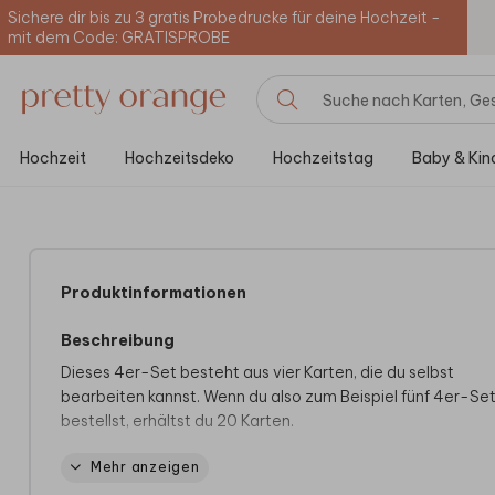
Sichere dir bis zu 3 gratis Probedrucke für deine Hochzeit -
mit dem Code: GRATISPROBE
Hochzeit
Hochzeitsdeko
Hochzeitstag
Baby & Kin
Produktinformationen
Beschreibung
Dieses 4er-Set besteht aus vier Karten, die du selbst
bearbeiten kannst. Wenn du also zum Beispiel fünf 4er-Se
bestellst, erhältst du 20 Karten.
Mehr anzeigen
Abmessungen
Die Karten werden aus einem 10x21 cm großen Blatt