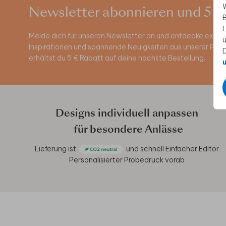
W
Newsletter abonnieren und 5 €
B
L
Melde dich für unseren Newsletter an und entdecke exklus
u
Inspirationen und spannende Neuigkeiten aus unserer Pro
D
erhältst du 5 € Rabatt auf deine nächste Bestellung.
u
Designs individuell anpassen
für besondere Anlässe
Lieferung ist
und schnell
Einfacher Editor
Personalisierter Probedruck vorab