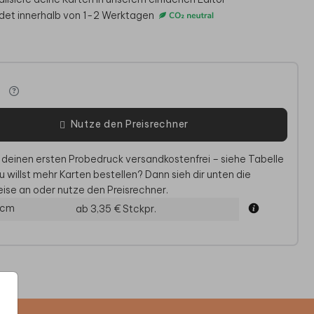
det innerhalb von 1-2 Werktagen
e
Nutze den Preisrechner
 deinen ersten Probedruck versandkostenfrei – siehe Tabelle
u willst mehr Karten bestellen? Dann sieh dir unten die
DANKESKARTE
DANKESKARTE
DA
ise an oder nutze den Preisrechner.
KONFIRMATION
KONFIRMATION
KO
 cm
ab 3,35 €
Stckpr.