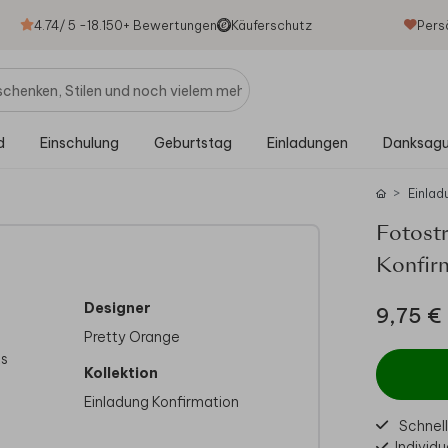
4.74
/ 5 -
18.150
+ Bewertungen
Käuferschutz
Pers
d
Einschulung
Geburtstag
Einladungen
Danksag
Einlad
Fotostr
Konfir
Designer
9,75 €
Pretty Orange
ts
Kollektion
Einladung Konfirmation
Schnell
Individu