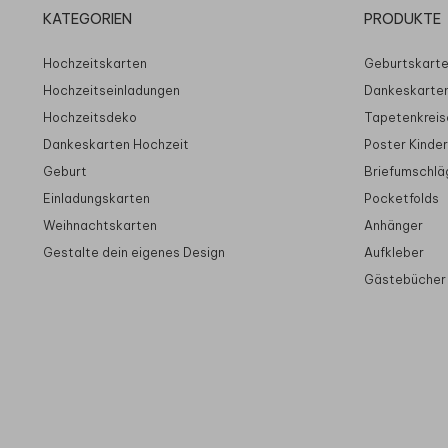
KATEGORIEN
PRODUKTE
Hochzeitskarten
Geburtskart
Hochzeitseinladungen
Dankeskarte
Hochzeitsdeko
Tapetenkreis
Dankeskarten Hochzeit
Poster Kinde
Geburt
Briefumschlä
Einladungskarten
Pocketfolds
Weihnachtskarten
Anhänger
Gestalte dein eigenes Design
Aufkleber
Gästebücher