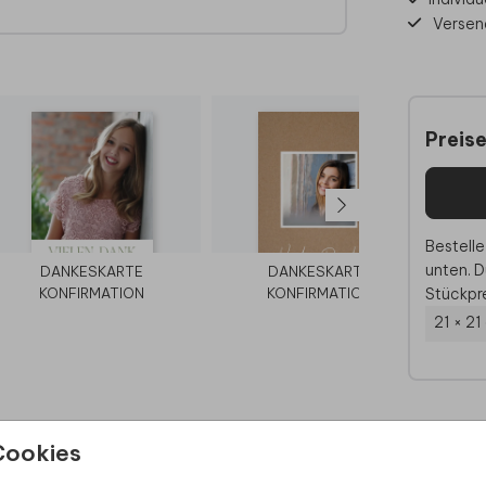
Versen
Preis
Bestelle
unten. D
DANKESKARTE
DANKESKARTE
Stückpre
KONFIRMATION
KONFIRMATION
21 × 21
Cookies