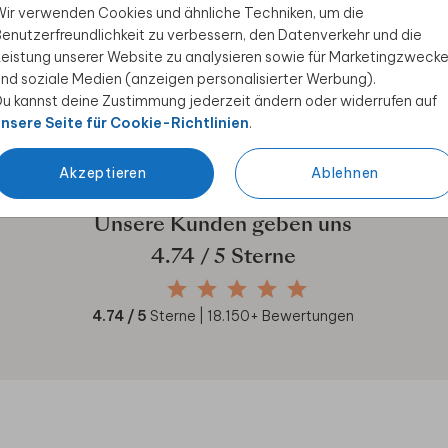
ir verwenden Cookies und ähnliche Techniken, um die
 Rabatt sichern
enutzerfreundlichkeit zu verbessern, den Datenverkehr und die
eistung unserer Website zu analysieren sowie für Marketingzweck
ive Angebote, kreative
nd soziale Medien (anzeigen personalisierter Werbung).
duktwelt. Als Dankeschön
u kannst deine Zustimmung jederzeit ändern oder widerrufen auf
nsere Seite für Cookie-Richtlinien
.
Akzeptieren
Ablehnen
Unsere Kunden geben uns
4.74
/ 5 Sterne
4.74
/ 5
Sterne |
18.150
+ Bewertungen