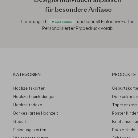
Designs individuell anpassen
für besondere Anlässe
Lieferung ist
und schnell
Einfacher Editor
Personalisierter Probedruck vorab
KATEGORIEN
PRODUKTE
Hochzeitskarten
Geburtskart
Hochzeitseinladungen
Dankeskarte
Hochzeitsdeko
Tapetenkreis
Dankeskarten Hochzeit
Poster Kinde
Geburt
Briefumschlä
Einladungskarten
Pocketfolds