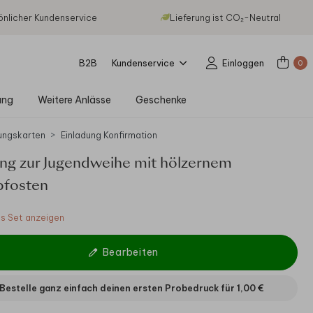
önlicher Kundenservice
Lieferung ist CO₂-Neutral
B2B
Kundenservice
Einloggen
0
ung
Weitere Anlässe
Geschenke
ungskarten
Einladung Konfirmation
ung zur Jugendweihe mit hölzernem
pfosten
 Set anzeigen
Bearbeiten
Bestelle ganz einfach deinen ersten Probedruck für
1,00 €