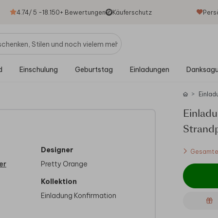
4.74
/ 5 -
18.150
+ Bewertungen
Käuferschutz
Pers
d
Einschulung
Geburtstag
Einladungen
Danksag
Einlad
Einlad
Strand
Designer
Gesamtes
er
Pretty Orange
Kollektion
Einladung Konfirmation
 Alle
diesem