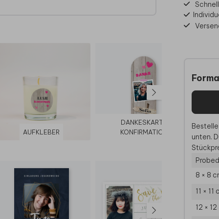
Schnell
ormat
Individu
Versen
Forma
DANKESKARTE
Bestelle
AUFKLEBER
KONFIRMATION
EINL
unten. D
Stückpre
Probed
8 × 8 
11 × 11
12 × 12