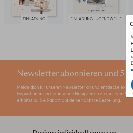
EINLADUNG
EINLADUNG JUGENDWEIHE
W
B
L
u
D
u
Newsletter abonnieren und 5 €
Melde dich für unseren Newsletter an und entdecke exklus
Inspirationen und spannende Neuigkeiten aus unserer Pro
erhältst du 5 € Rabatt auf deine nächste Bestellung.