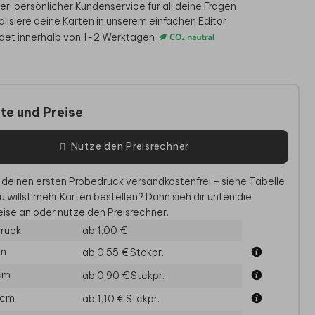
er, persönlicher Kundenservice für all deine Fragen
alisiere deine Karten in unserem einfachen Editor
det innerhalb von 1-2 Werktagen
te und Preise
Nutze den Preisrechner
 deinen ersten Probedruck versandkostenfrei – siehe Tabelle
ADUNG KONFIRMATION
GÄSTEBUCH
G
u willst mehr Karten bestellen? Dann sieh dir unten die
ise an oder nutze den Preisrechner.
ruck
ab 1,00 €
cm
ab 0,55 €
Stckpr.
 cm
ab 0,90 €
Stckpr.
 cm
ab 1,10 €
Stckpr.