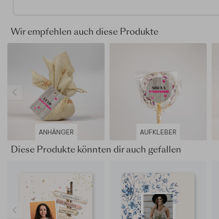
Format erhältst du Umschläge in der Größe 14x12,5 cm. F
ändern ist möglich.
Wir empfehlen auch diese Produkte
Auf der Suche nach mehr Inspiration? Sieh dir hier unsere
Einladungen zur Jugendweihe
an.
ANHÄNGER
AUFKLEBER
Diese Produkte könnten dir auch gefallen