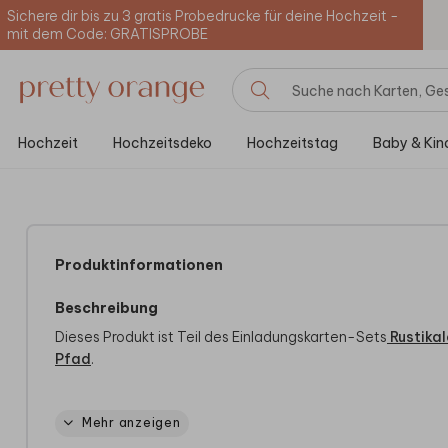
Sichere dir bis zu 3 gratis Probedrucke für deine Hochzeit -
mit dem Code: GRATISPROBE
Hochzeit
Hochzeitsdeko
Hochzeitstag
Baby & Kin
Produktinformationen
Beschreibung
Dieses Produkt ist Teil des Einladungskarten-Sets
Rustikal
Pfad
.
Bei quadratische Karten fällt ggf. ein anderes Briefporto an.
Mehr anzeigen
Infos findest du auf der
Website der Deutschen Post
. Zu 