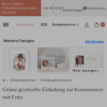
Bis zu 3 gratis
/
+
Probedrucke für deine
4.74
5
18.150
Käuferschutz
Bewertungen
-
Hochzeit
B2B
Kundenservice
0
Weitere Designs
Alle Designs
Mehr anzeigen
Einladungskarten
Einladung Kommunion
Grüne gestreifte Einladung zur Kommunion
mit Foto