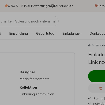
4.74
/ 5 -
18.150
+ Bewertungen
Käuferschutz
Pers
d
Einschulung
Geburtstag
Einladungen
Danksag
Einlad
Einlad
Linien
Designer
Made for Moments
Kollektion
Einladung Kommunion
Schnell
Individu