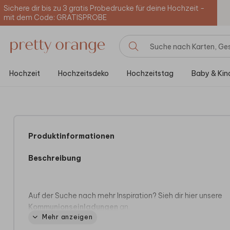
Sichere dir bis zu 3 gratis Probedrucke für deine Hochzeit -
mit dem Code: GRATISPROBE
Hochzeit
Hochzeitsdeko
Hochzeitstag
Baby & Kin
Produktinformationen
Beschreibung
Auf der Suche nach mehr Inspiration? Sieh dir hier unsere
Kommunionseinladungen
an.
Mehr anzeigen