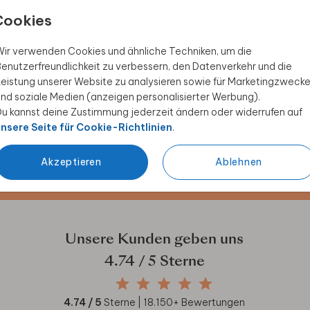
Cookies
ir verwenden Cookies und ähnliche Techniken, um die
enutzerfreundlichkeit zu verbessern, den Datenverkehr und die
eistung unserer Website zu analysieren sowie für Marketingzweck
nd soziale Medien (anzeigen personalisierter Werbung).
 Rabatt sichern
u kannst deine Zustimmung jederzeit ändern oder widerrufen auf
nsere Seite für Cookie-Richtlinien
.
ive Angebote, kreative
duktwelt. Als Dankeschön
Akzeptieren
Ablehnen
Unsere Kunden geben uns
4.74
/ 5 Sterne
4.74
/ 5
Sterne |
18.150
+ Bewertungen