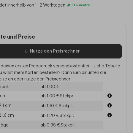
det innerhalb von 1-2 Werktagen
te und Preise
Nutze den Preisrechner
 deinen ersten Probedruck versandkostenfrei – siehe Tabelle
u willst mehr Karten bestellen? Dann sieh dir unten die
ise an oder nutze den Preisrechner.
NLADUNG KOMMUNION
EINLADUNG KOMMUNION
EINLAD
ruck
ab 1,00 €
5 cm
ab 1,00 €
Stckpr.
17.1 cm
ab 1,10 €
Stckpr.
21.6 cm
ab 1,20 €
Stckpr.
läge
ab 0,35 €
Stckpr.