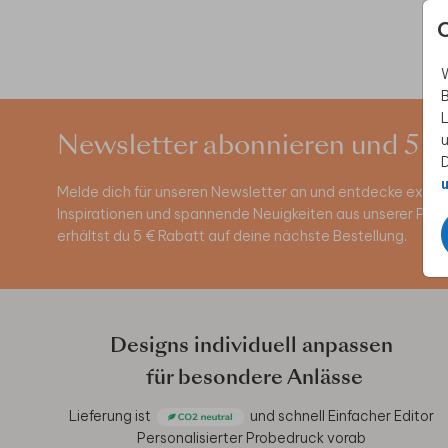
W
B
L
u
Newsletter abonnieren und 5 €
D
u
Melde dich für unseren Newsletter an und entdecke exklus
Inspirationen und spannende Neuigkeiten aus unserer Pro
erhältst du 5 € Rabatt auf deine nächste Bestellung.
Designs individuell anpassen
für besondere Anlässe
Lieferung ist
und schnell
Einfacher Editor
Personalisierter Probedruck vorab