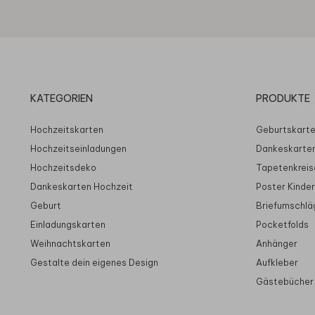
KATEGORIEN
PRODUKTE
Hochzeitskarten
Geburtskart
Hochzeitseinladungen
Dankeskarte
Hochzeitsdeko
Tapetenkreis
Dankeskarten Hochzeit
Poster Kinde
Geburt
Briefumschlä
Einladungskarten
Pocketfolds
Weihnachtskarten
Anhänger
Gestalte dein eigenes Design
Aufkleber
Gästebücher