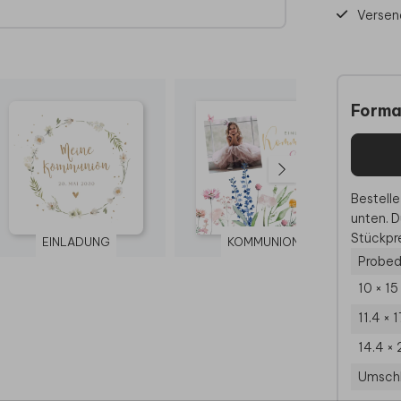
Versen
Forma
Bestelle
unten. D
Stückpre
EINLADUNG
KOMMUNION
EI
Probed
10 × 1
11.4 × 
14.4 × 
Umsch