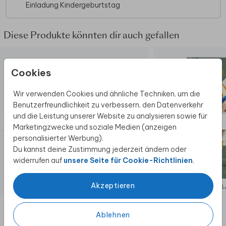
Einladung Kindergeburtstag
Bei quadratische Karten fällt ggf. ein anderes
Briefporto an. Alle Infos findest du auf der
Website der Deutschen Post
. Zu diesem
Diese Produkte könnten dir auch gefallen
Format erhältst du Umschläge in der Größe
14x12,5 cm. Format ändern ist möglich.
Cookies
Wir verwenden Cookies und ähnliche Techniken, um die
Benutzerfreundlichkeit zu verbessern, den Datenverkehr
und die Leistung unserer Website zu analysieren sowie für
Marketingzwecke und soziale Medien (anzeigen
personalisierter Werbung).
Du kannst deine Zustimmung jederzeit ändern oder
widerrufen auf
unsere Seite für Cookie-Richtlinien
.
Akzeptieren
EINLADUNG GEBURTSTAG
EIN
Ablehnen