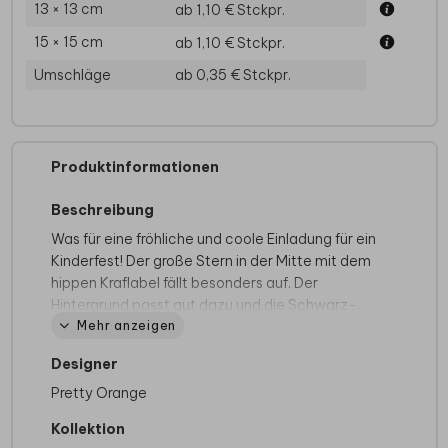
13 × 13 cm
ab 1,10 €
Stckpr.
15 × 15 cm
ab 1,10 €
Stckpr.
Umschläge
ab 0,35 €
Stckpr.
Produktinformationen
Beschreibung
Was für eine fröhliche und coole Einladung für ein
Kinderfest! Der große Stern in der Mitte mit dem
hippen Kraflabel fällt besonders auf. Der
Hintergrund passt gut dazu und die Schwarz-
Mehr anzeigen
Weiß-Zeichnungen einer Girlande, eines
Kuchens, einer Kerze, eines Ballons und von
Designer
Sternen runden diese Karte ab. Fügen Sie ein
eigenes Foto im Stern hinzu und
Pretty Orange
vervollständigen Sie diese Geburtstagskarte
Kollektion
nach Wunsch!