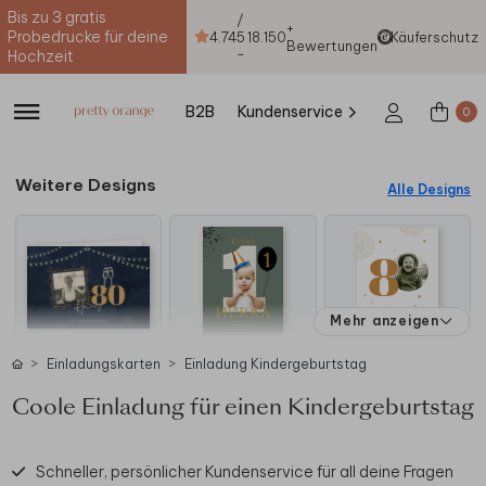
Bis zu 3 gratis
/
+
Probedrucke für deine
4.74
5
18.150
Käuferschutz
Bewertungen
-
Hochzeit
B2B
Kundenservice
0
Weitere Designs
Alle Designs
Mehr anzeigen
Einladungskarten
Einladung Kindergeburtstag
Coole Einladung für einen Kindergeburtstag
Schneller, persönlicher Kundenservice für all deine Fragen