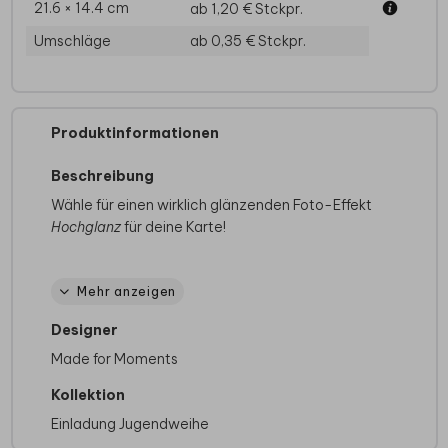
21.6 × 14.4 cm
ab 1,20 €
Stckpr.
Umschläge
ab 0,35 €
Stckpr.
Produktinformationen
Beschreibung
Wähle für einen wirklich glänzenden Foto-Effekt
Hochglanz
für deine Karte!
Verspielte Einladung zur Jugendweihe mit
Mehr anzeigen
Goldflecken und Fotos
Designer
Made for Moments
Kollektion
Einladung Jugendweihe