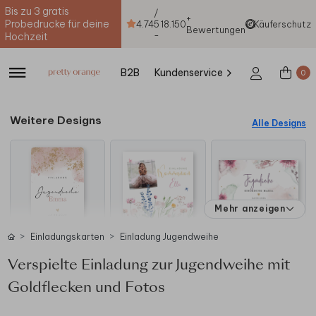
Bis zu 3 gratis
/
+
Probedrucke für deine
4.74
5
18.150
Käuferschutz
Bewertungen
-
Hochzeit
B2B
Kundenservice
0
Weitere Designs
Alle Designs
Mehr anzeigen
Einladungskarten
Einladung Jugendweihe
Verspielte Einladung zur Jugendweihe mit
Goldflecken und Fotos