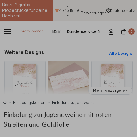
Bis zu 3 gratis
/
+
Probedrucke für deine
4.74
5
18.150
Käuferschutz
Bewertungen
-
Hochzeit
B2B
Kundenservice
0
Weitere Designs
Alle Designs
Mehr anzeigen
Einladungskarten
Einladung Jugendweihe
Einladung zur Jugendweihe mit roten
Streifen und Goldfolie