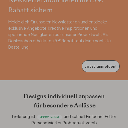
Newsletter abonnieren und 5 €
Rabatt sichern
Melde dich für unseren Newsletter an und entdecke
exklusive Angebote, kreative Inspirationen und
spannende Neuigkeiten aus unserer Produktwelt. Als
Dankeschön erhältst du 5 € Rabatt auf deine nächste
Bestellung.
Jetzt anmelden!
Designs individuell anpassen
für besondere Anlässe
Lieferung ist
und schnell
Einfacher Editor
Personalisierter Probedruck vorab