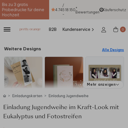
Bis zu 3 gratis
/
+
Probedrucke für deine
4.74
5
18.150
Käuferschutz
Bewertungen
-
Hochzeit
B2B
Kundenservice
0
Weitere Designs
Alle Designs
Mehr anzeigen
Einladungskarten
Einladung Jugendweihe
Einladung Jugendweihe im Kraft-Look mit
Eukalyptus und Fotostreifen