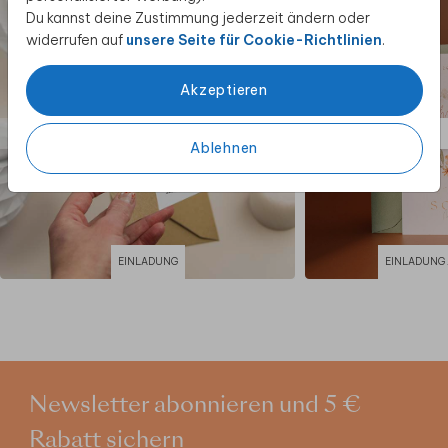
Du kannst deine Zustimmung jederzeit ändern oder
widerrufen auf
unsere Seite für Cookie-Richtlinien
.
Akzeptieren
Ablehnen
EINLADUNG
EINLADUNG
Newsletter abonnieren und 5 €
Rabatt sichern