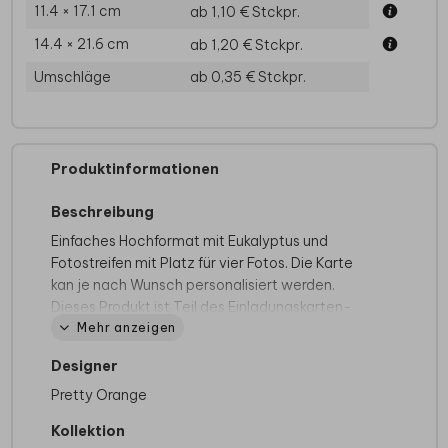
11.4 × 17.1 cm
ab 1,10 €
Stckpr.
14.4 × 21.6 cm
ab 1,20 €
Stckpr.
Umschläge
ab 0,35 €
Stckpr.
Produktinformationen
Beschreibung
Einfaches Hochformat mit Eukalyptus und
Fotostreifen mit Platz für vier Fotos. Die Karte
kan je nach Wunsch personalisiert werden.
Dieses Produkt ist Teil des Einladungskarten-
Mehr anzeigen
Sets
Spring Vibes
.
Designer
Auf der Suche nach mehr Inspiration? Sieh dir
Pretty Orange
hier unsere
Einladungen zur Jugendweihe
an.
Kollektion