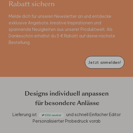
Rabatt sichern
Melde dich für unseren Newsletter an und entdecke
exklusive Angebote, kreative Inspirationen und
spannende Neuigkeiten aus unserer Produktwelt. Als
Dankeschön erhältst du 5 € Rabatt auf deine nächste
Bestellung.
Jetzt anmelden!
Designs individuell anpassen
für besondere Anlässe
Lieferung ist
und schnell
Einfacher Editor
Personalisierter Probedruck vorab