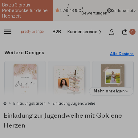
Bis zu 3 gratis
/
+
Probedrucke für deine
4.74
5
18.150
Käuferschutz
Bewertungen
-
Hochzeit
B2B
Kundenservice
0
Weitere Designs
Alle Designs
Mehr anzeigen
Einladungskarten
Einladung Jugendweihe
Einladung zur Jugendweihe mit Goldene
Herzen