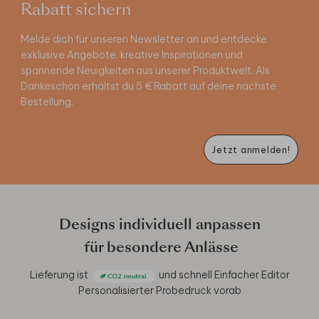
Rabatt sichern
Melde dich für unseren Newsletter an und entdecke
exklusive Angebote, kreative Inspirationen und
spannende Neuigkeiten aus unserer Produktwelt. Als
Dankeschön erhältst du 5 € Rabatt auf deine nächste
Bestellung.
Jetzt anmelden!
Designs individuell anpassen
für besondere Anlässe
Lieferung ist
und schnell
Einfacher Editor
Personalisierter Probedruck vorab