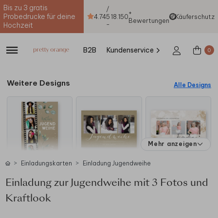
Bis zu 3 gratis
/
+
Probedrucke für deine
4.74
5
18.150
Käuferschutz
Bewertungen
-
Hochzeit
B2B
Kundenservice
0
Weitere Designs
Alle Designs
Mehr anzeigen
Einladungskarten
Einladung Jugendweihe
Einladung zur Jugendweihe mit 3 Fotos und
Kraftlook