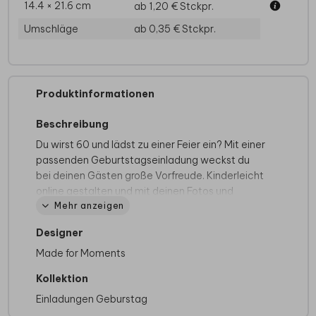
14.4 × 21.6 cm
ab 1,20 €
Stckpr.
Umschläge
ab 0,35 €
Stckpr.
Produktinformationen
Beschreibung
Du wirst 60 und lädst zu einer Feier ein? Mit einer
passenden Geburtstagseinladung weckst du
bei deinen Gästen große Vorfreude. Kinderleicht
online gestalten und mit deinen Fotos und
Mehr anzeigen
Texten versehen. Während hier der Hintergrund
mit Sprenkeln aus Gold und einem zarten Beige
Designer
versehen ist, rundet das im trendigen
geometrischen Stil gehaltene goldene Element
Made for Moments
die Karte ab. Der Hingucker, den du brauchst!
Kollektion
Auf der Suche nach mehr Inspiration? Sieh dir
Einladungen Geburstag
gerne auch unsere anderen
Einladungen zum
60. Geburtstag
an.