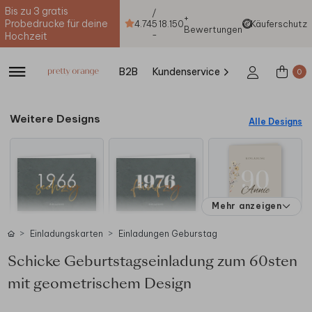
Bis zu 3 gratis
/
+
Probedrucke für deine
4.74
5
18.150
Käuferschutz
Bewertungen
-
Hochzeit
B2B
Kundenservice
0
Weitere Designs
Alle Designs
Mehr anzeigen
Einladungskarten
Einladungen Geburstag
Schicke Geburtstagseinladung zum 60sten
mit geometrischem Design