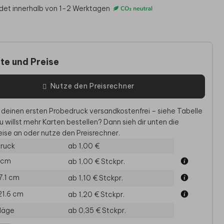
det innerhalb von 1-2 Werktagen
te und Preise
Nutze den Preisrechner
 deinen ersten Probedruck versandkostenfrei – siehe Tabelle
u willst mehr Karten bestellen? Dann sieh dir unten die
ise an oder nutze den Preisrechner.
EINLADUNG
EINLADUNG GEBURTSTAG
E
ruck
ab 1,00 €
5 cm
ab 1,00 €
Stckpr.
17.1 cm
ab 1,10 €
Stckpr.
21.6 cm
ab 1,20 €
Stckpr.
läge
ab 0,35 €
Stckpr.