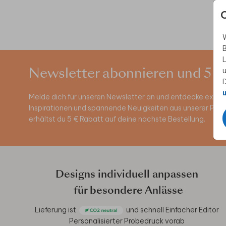
W
B
L
u
Newsletter abonnieren und 5 €
D
u
Melde dich für unseren Newsletter an und entdecke exklus
Inspirationen und spannende Neuigkeiten aus unserer Pro
erhältst du 5 € Rabatt auf deine nächste Bestellung.
Designs individuell anpassen
für besondere Anlässe
Lieferung ist
und schnell
Einfacher Editor
Personalisierter Probedruck vorab