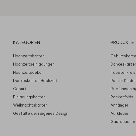
KATEGORIEN
PRODUKTE
Hochzeitskarten
Geburtskart
Hochzeitseinladungen
Dankeskarte
Hochzeitsdeko
Tapetenkreis
Dankeskarten Hochzeit
Poster Kinde
Geburt
Briefumschlä
Einladungskarten
Pocketfolds
Weihnachtskarten
Anhänger
Gestalte dein eigenes Design
Aufkleber
Gästebücher