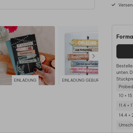
Versen
Forma
Bestelle
unten. D
Stückpre
EINLADUNG
EINLADUNG GEBURTSTAG
Probed
10 × 1
11.4 × 
14.4 × 
Umsch