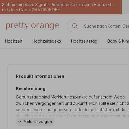
Sichere dir bis zu 3 gratis Probedrucke für deine Hochzeit -
mit dem Code: GRATISPROBE
Hochzeit
Hochzeitsdeko
Hochzeitstag
Baby & Kin
Produktinformationen
Beschreibung
Geburtstage sind Markierungspunkte auf unserem Wege
zwischen Vergangenheit und Zukunft. Man sollte sie nicht 
sondern feiern und genießen. Lade deine Liebsten mit dies
stilvollen Karte ein, deinen Geburtstag gemeinsam mit dir 
Mehr anzeigen
feiern.