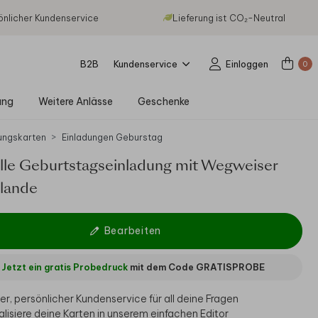
önlicher Kundenservice
Lieferung ist CO₂-Neutral
B2B
Kundenservice
Einloggen
0
ung
Weitere Anlässe
Geschenke
ungskarten
Einladungen Geburstag
elle Geburtstagseinladung mit Wegweiser
rlande
Bearbeiten
Jetzt ein gratis Probedruck
mit dem Code
GRATISPROBE
er, persönlicher Kundenservice für all deine Fragen
alisiere deine Karten in unserem einfachen Editor