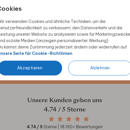
Cookies
ir verwenden Cookies und ähnliche Techniken, um die
enutzerfreundlichkeit zu verbessern, den Datenverkehr und die
eistung unserer Website zu analysieren sowie für Marketingzweck
nd soziale Medien (anzeigen personalisierter Werbung).
 Rabatt sichern
u kannst deine Zustimmung jederzeit ändern oder widerrufen auf
nsere Seite für Cookie-Richtlinien
.
ive Angebote, kreative
duktwelt. Als Dankeschön
Akzeptieren
Ablehnen
Unsere Kunden geben uns
4.74
/ 5 Sterne
4.74
/ 5
Sterne |
18.150
+ Bewertungen