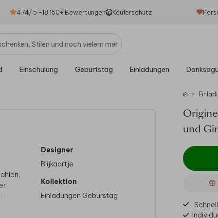
4.74
/ 5 -
18.150
+ Bewertungen
Käuferschutz
Pers
d
Einschulung
Geburtstag
Einladungen
Danksag
Einlad
Origin
und Gi
Designer
Blijkaartje
zählen,
Kollektion
er
Einladungen Geburstag
zu
Schnell
Individu