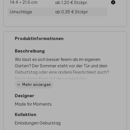
14.4 × 21.6 cm
ab 1,20 €
Stckpr.
Umschläge
ab 0,35 €
Stckpr.
Produktinformationen
Beschreibung
Wo lässt es sich besser feiern als im eigenen
Garten? Der Sommer steht vor der Tür und dein
Geburtstag oder eine andere Feierlichkeit auch?
Mach deine Feier mit den passenden
Mehr anzeigen
Einladungskarten zur Gartenparty zu einem
vollen Erfolg! Hier eine coole Einladungskarte für
Designer
deine Sommerparty, mit Illustrationen von
Flamingos auf einem rosa Hintergrund. Der Text
Made for Moments
kann einfach im Editor angepasst werden!
Kollektion
Auf der Suche nach mehr Inspiration? Sieh dir
Einladungen Geburstag
gerne auch unsere anderen
Einladungen zum
40. Geburtstag
an.