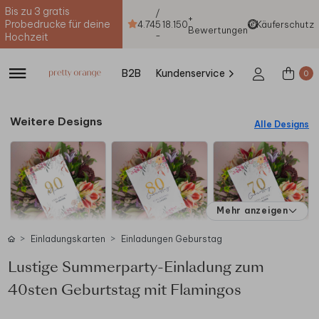
Bis zu 3 gratis
/
+
Probedrucke für deine
4.74
5
18.150
Käuferschutz
Bewertungen
-
Hochzeit
B2B
Kundenservice
0
Weitere Designs
Alle Designs
Mehr anzeigen
Einladungskarten
Einladungen Geburstag
Lustige Summerparty-Einladung zum
40sten Geburtstag mit Flamingos