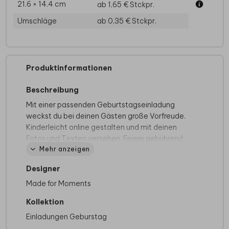
21.6 × 14.4 cm
ab 1,65 €
Stckpr.
Umschläge
ab 0,35 €
Stckpr.
Produktinformationen
Beschreibung
Mit einer passenden Geburtstagseinladung
weckst du bei deinen Gästen große Vorfreude.
Kinderleicht online gestalten und mit deinen
Fotos und Texten versehen. Feiere gebührend
Mehr anzeigen
und lade deine Freunde und Verwandten ein mit
einer einzigartigen Karte! Während hier der
Designer
dunkle Hintergrund mit Sprenkeln aus Gold
versehen ist, rundet das eigene Foto die Karte
Made for Moments
ab. Der Hingucker, den du brauchst!
Kollektion
Einladungen Geburstag