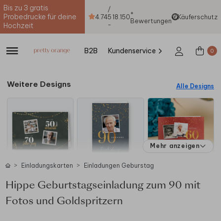
Bis zu 3 gratis
/
+
Probedrucke für deine
4.74
5
18.150
Käuferschutz
Bewertungen
-
Hochzeit
B2B
Kundenservice
0
Weitere Designs
Alle Designs
Mehr anzeigen
Einladungskarten
Einladungen Geburstag
Hippe Geburtstagseinladung zum 90 mit
Fotos und Goldspritzern