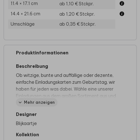
11.4 × 17.1 cm
ab 1,10 €
Stckpr.
14.4 × 21.6 cm
ab 1,20 €
Stckpr.
Umschläge
ab 0,35 €
Stckpr.
Produktinformationen
Beschreibung
Ob witzige, bunte und auffällige oder dezente,
einfache Einladungskarten zum Geburtstag, wir
haben für jeden was dabei. Wähle eine unserer
Einladungen aus dem großen Sortiment aus und
Mehr anzeigen
lasse deiner Fantasie freien Lauf. Mit eigenen
Bildern und Texten wird die Karte gleich
Designer
persönlicher. Geladene Gäste werden große
Augen machen, wenn sie diese witzige
Blijkaartje
Geburtstagseinladung in den Händen halten.
Kollektion
Dieses Produkt ist Teil des