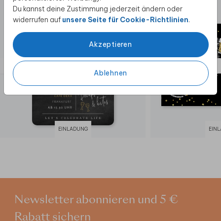
Du kannst deine Zustimmung jederzeit ändern oder
widerrufen auf
unsere Seite für Cookie-Richtlinien
.
Akzeptieren
Ablehnen
EINLADUNG
EIN
Newsletter abonnieren und 5 €
Rabatt sichern