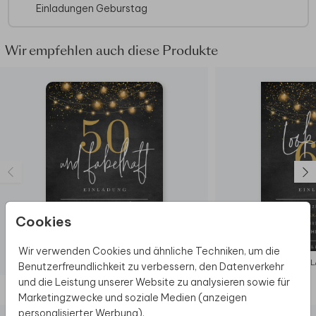
Einladungen Geburstag
Geburtstagseinladung-Sets
Glanzvolle
Lichterparty
.
Wir empfehlen auch diese Produkte
Cookies
Wir verwenden Cookies und ähnliche Techniken, um die
EINLADUNG
EIN
Benutzerfreundlichkeit zu verbessern, den Datenverkehr
und die Leistung unserer Website zu analysieren sowie für
Diese Produkte könnten dir auch gefallen
Marketingzwecke und soziale Medien (anzeigen
personalisierter Werbung).