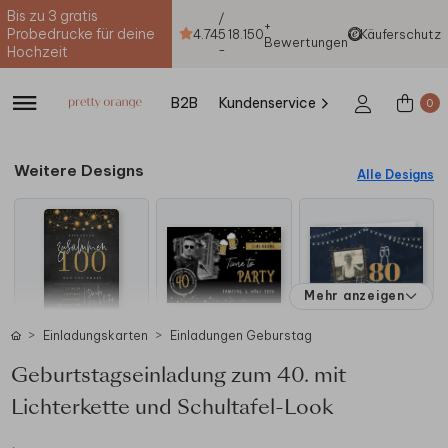
Bis zu 3 gratis
/
+
Probedrucke für deine
4.74
5
18.150
Käuferschutz
Bewertungen
-
Hochzeit
B2B
Kundenservice
0
Weitere Designs
Alle Designs
Mehr anzeigen
Einladungskarten
Einladungen Geburstag
Geburtstagseinladung zum 40. mit
Lichterkette und Schultafel-Look