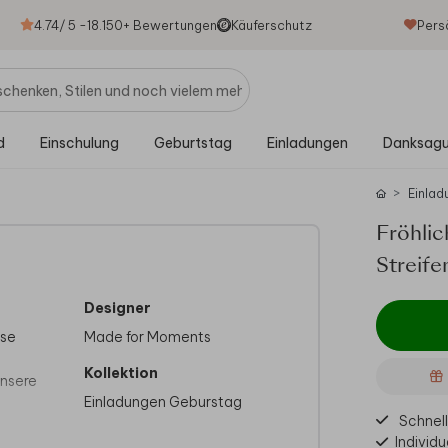
4.74
/ 5 -
18.150
+ Bewertungen
Käuferschutz
Pers
d
Einschulung
Geburtstag
Einladungen
Danksag
Einlad
Fröhlic
Streif
Designer
sse
Made for Moments
Kollektion
unsere
Einladungen Geburstag
Schnell
Individu