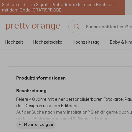
Sichere dir bis zu 3 gratis Probedrucke für deine Hochzeit -
mit dem Code: GRATISPROBE
Hochzeit
Hochzeitsdeko
Hochzeitstag
Baby & Kin
Produktinformationen
Beschreibung
Feiere 40 Jahre mit einer personalisierbaren Fotokarte. Pa
das Design in unserem Editor an.
Auf der Suche nach mehr Inspiration? Sieh dir gerne auch 
anderen
Einladungen zum 40. Geburtstag
an.
Mehr anzeigen