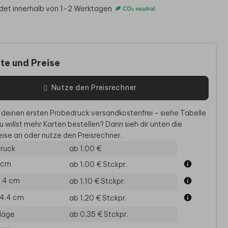
det innerhalb von 1-2 Werktagen
te und Preise
Nutze den Preisrechner
 deinen ersten Probedruck versandkostenfrei – siehe Tabelle
u willst mehr Karten bestellen? Dann sieh dir unten die
ise an oder nutze den Preisrechner.
LADUNG GEBURTSTAG
EINLADUNG GEBURTSTAG
E
ruck
ab 1,00 €
0 cm
ab 1,00 €
Stckpr.
11.4 cm
ab 1,10 €
Stckpr.
14.4 cm
ab 1,20 €
Stckpr.
läge
ab 0,35 €
Stckpr.