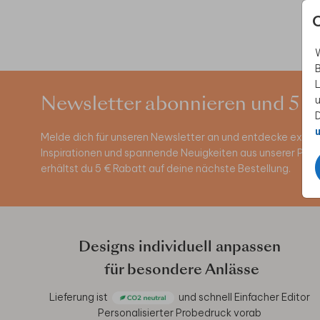
W
B
L
u
Newsletter abonnieren und 5 €
D
u
Melde dich für unseren Newsletter an und entdecke exklus
Inspirationen und spannende Neuigkeiten aus unserer Pro
erhältst du 5 € Rabatt auf deine nächste Bestellung.
Designs individuell anpassen
für besondere Anlässe
Lieferung ist
und schnell
Einfacher Editor
Personalisierter Probedruck vorab