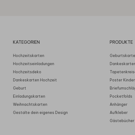
KATEGORIEN
PRODUKTE
Hochzeitskarten
Geburtskart
Hochzeitseinladungen
Dankeskarte
Hochzeitsdeko
Tapetenkreis
Dankeskarten Hochzeit
Poster Kinde
Geburt
Briefumschlä
Einladungskarten
Pocketfolds
Weihnachtskarten
Anhänger
Gestalte dein eigenes Design
Aufkleber
Gästebücher