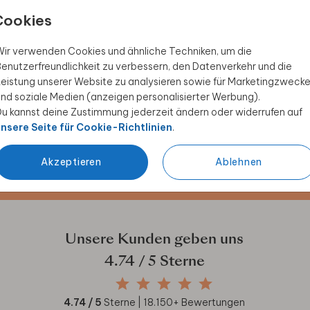
Cookies
ir verwenden Cookies und ähnliche Techniken, um die
enutzerfreundlichkeit zu verbessern, den Datenverkehr und die
eistung unserer Website zu analysieren sowie für Marketingzweck
nd soziale Medien (anzeigen personalisierter Werbung).
 Rabatt sichern
u kannst deine Zustimmung jederzeit ändern oder widerrufen auf
nsere Seite für Cookie-Richtlinien
.
ive Angebote, kreative
duktwelt. Als Dankeschön
Akzeptieren
Ablehnen
Unsere Kunden geben uns
4.74
/ 5 Sterne
4.74
/ 5
Sterne |
18.150
+ Bewertungen