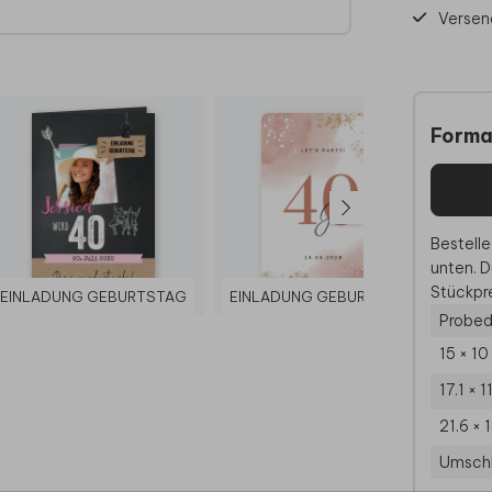
Versen
Forma
Bestelle
unten. D
Stückpre
EINLADUNG GEBURTSTAG
EINLADUNG GEBURTSTAG
EIN
Probed
15 × 1
17.1 × 
21.6 × 
Umsch