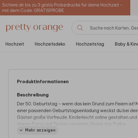
Sichere dir bis zu 3 gratis Probedrucke für deine Hochzeit -
mit dem Code: GRATISPROBE
Hochzeit
Hochzeitsdeko
Hochzeitstag
Baby & Kin
Produktinformationen
Beschreibung
Der 50. Geburtstag – wenn das kein Grund zum Feiern ist! M
einer passenden Geburtstagseinladung weckst du bei dei
Gästen große Vorfreude. Kinderleicht online gestalten und
deinen Fotos und Texten versehen. Feiere das "halbe
Mehr anzeigen
Jahrhundert" gebührend und lade deine Freunde und
Verwandten ein mit einer einzigartigen Karte!