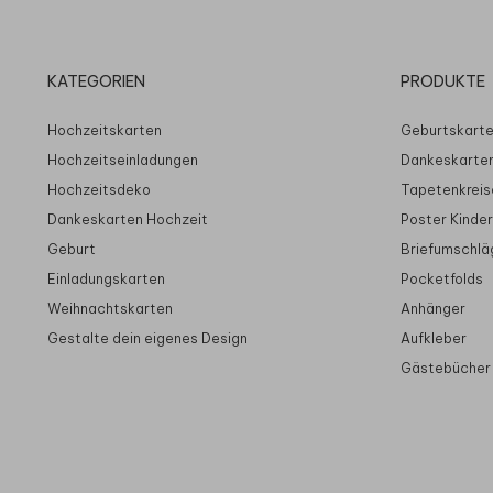
KATEGORIEN
PRODUKTE
Hochzeitskarten
Geburtskart
Hochzeitseinladungen
Dankeskarte
Hochzeitsdeko
Tapetenkreis
Dankeskarten Hochzeit
Poster Kinde
Geburt
Briefumschlä
Einladungskarten
Pocketfolds
Weihnachtskarten
Anhänger
Gestalte dein eigenes Design
Aufkleber
Gästebücher