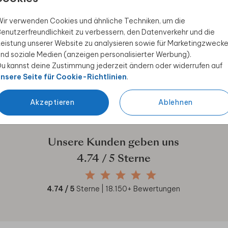
ir verwenden Cookies und ähnliche Techniken, um die
enutzerfreundlichkeit zu verbessern, den Datenverkehr und die
 Rabatt sichern
eistung unserer Website zu analysieren sowie für Marketingzweck
nd soziale Medien (anzeigen personalisierter Werbung).
ive Angebote, kreative
u kannst deine Zustimmung jederzeit ändern oder widerrufen auf
duktwelt. Als Dankeschön
nsere Seite für Cookie-Richtlinien
.
Akzeptieren
Ablehnen
Unsere Kunden geben uns
4.74
/ 5 Sterne
4.74
/ 5
Sterne |
18.150
+ Bewertungen