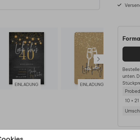
Versen
unsere
Forma
Bestelle
unten. D
Stückpre
EINLADUNG
EINLADUNG
Probed
10 × 2
Umsch
Cookies