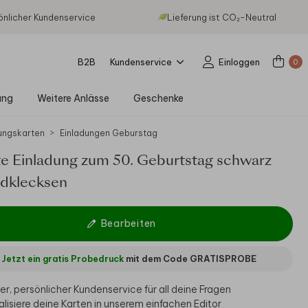
önlicher Kundenservice
Lieferung ist CO₂-Neutral
B2B
Kundenservice
Einloggen
0
ung
Weitere Anlässe
Geschenke
ungskarten
Einladungen Geburstag
te Einladung zum 50. Geburtstag schwarz
ldklecksen
Bearbeiten
Jetzt ein gratis Probedruck
mit dem Code
GRATISPROBE
er, persönlicher Kundenservice für all deine Fragen
alisiere deine Karten in unserem einfachen Editor