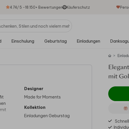
4.74
/ 5 -
18.150
+ Bewertungen
Käuferschutz
Pers
d
Einschulung
Geburtstag
Einladungen
Danksag
Einlad
Elegan
mit Go
Designer
it
Made for Moments
nen
Kollektion
 mit
Einladungen Geburstag
Schnell
Individu