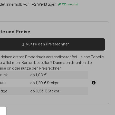
det innerhalb von 1-2 Werktagen
te und Preise
Nutze den Preisrechner
 deinen ersten Probedruck versandkostenfrei – siehe Tabelle
u willst mehr Karten bestellen? Dann sieh dir unten die
ise an oder nutze den Preisrechner.
EINLADUNG
EINLADUNG GEBURTSTAG
EINLAD
ruck
ab 1,00 €
1 cm
ab 1,20 €
Stckpr.
läge
ab 0,35 €
Stckpr.