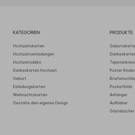
KATEGORIEN
PRODUKTE
Hochzeitskarten
Geburtskart
Hochzeitseinladungen
Dankeskarte
Hochzeitsdeko
Tapetenkreis
Dankeskarten Hochzeit
Poster Kinde
Geburt
Briefumschlä
Einladungskarten
Pocketfolds
Weihnachtskarten
Anhänger
Gestalte dein eigenes Design
Aufkleber
Gästebücher