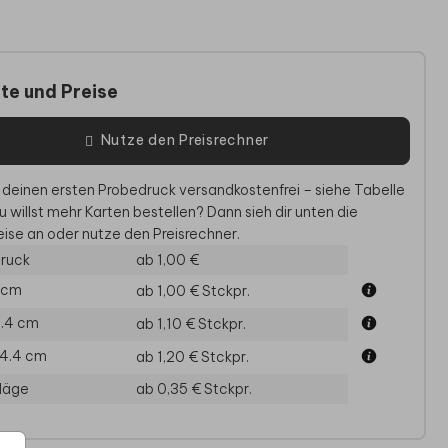
te und Preise
Nutze den Preisrechner
 deinen ersten Probedruck versandkostenfrei – siehe Tabelle
u willst mehr Karten bestellen? Dann sieh dir unten die
NSCHULUNGSKARTE
EINSCHULUNGSKARTE
EINSC
ise an oder nutze den Preisrechner.
ruck
ab 1,00 €
0 cm
ab 1,00 €
Stckpr.
11.4 cm
ab 1,10 €
Stckpr.
14.4 cm
ab 1,20 €
Stckpr.
läge
ab 0,35 €
Stckpr.