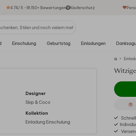
4.74
/ 5 -
18.150
+ Bewertungen
Käuferschutz
Pers
d
Einschulung
Geburtstag
Einladungen
Danksag
Einlad
Witzige
Designer
Skip & Coco
Kollektion
Schnell
Einladung Einschulung
Individu
Versen