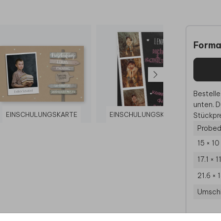
Forma
Bestelle
unten. D
EINSCHULUNGSKARTE
EINSCHULUNGSKARTE
EI
Stückpre
Probed
15 × 1
17.1 × 
21.6 × 
Umsch