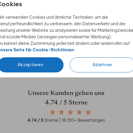
Cookies
ir verwenden Cookies und ähnliche Techniken, um die
enutzerfreundlichkeit zu verbessern, den Datenverkehr und die
eistung unserer Website zu analysieren sowie für Marketingzweck
 Rabatt sichern
nd soziale Medien (anzeigen personalisierter Werbung).
u kannst deine Zustimmung jederzeit ändern oder widerrufen auf
ive Angebote, kreative
nsere Seite für Cookie-Richtlinien
.
duktwelt. Als Dankeschön
Akzeptieren
Ablehnen
Unsere Kunden geben uns
4.74
/ 5 Sterne
4.74
/ 5
Sterne |
18.150
+ Bewertungen