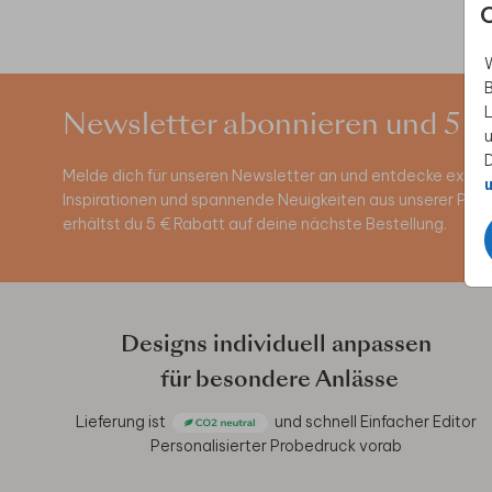
W
B
L
Newsletter abonnieren und 5 €
u
D
Melde dich für unseren Newsletter an und entdecke exklus
u
Inspirationen und spannende Neuigkeiten aus unserer Pro
erhältst du 5 € Rabatt auf deine nächste Bestellung.
Designs individuell anpassen
für besondere Anlässe
Lieferung ist
und schnell
Einfacher Editor
Personalisierter Probedruck vorab