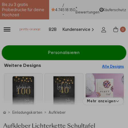
Bis zu 3 gratis
/
+
Probedrucke für deine
4.74
5
18.150
Käuferschutz
Bewertungen
-
Hochzeit
B2B
Kundenservice
0
Personalisieren
Weitere Designs
Alle Designs
Mehr anzeigen
Einladungskarten
Aufkleber
Aufkleber Lichterkette Schultafel