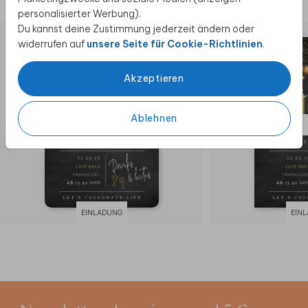
Diese Produkte könnten dir auch gefallen
personalisierter Werbung).
Du kannst deine Zustimmung jederzeit ändern oder
widerrufen auf
unsere Seite für Cookie-Richtlinien
.
Akzeptieren
Ablehnen
EINLADUNG
EIN