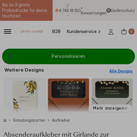
Bis zu 3 gratis
/
+
Probedrucke für deine
4.74
5
18.150
Käuferschutz
Bewertungen
-
Hochzeit
B2B
Kundenservice
0
Personalisieren
Weitere Designs
Alle Designs
Mehr anzeigen
Einladungskarten
Aufkleber
Absenderaufkleber mit Girlande zur