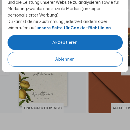
und die Leistung unserer Website zu analysieren sowie für
Marketingzwecke und soziale Medien (anzeigen
EINLADUNG
EIN
personalisierter Werbung).
Du kannst deine Zustimmung jederzeit ändern oder
Diese Produkte könnten dir auch gefallen
widerrufen auf
unsere Seite für Cookie-Richtlinien
.
Akzeptieren
Ablehnen
EINLADUNG GEBURTSTAG
AUFKLEBER