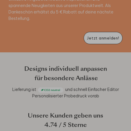
spannende Neuigkeiten aus unserer Produktwelt. Als
Dankeschön erhältst du 5 € Rabatt auf deine nächste
Bestellung.
Jetzt anmelden!
Designs individuell anpassen
für besondere Anlässe
Lieferung ist
und schnell
Einfacher Editor
Personalisierter Probedruck vorab
Unsere Kunden geben uns
4.74
/ 5 Sterne