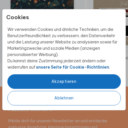
Cookies
Wir verwenden Cookies und ähnliche Techniken, um die
Benutzerfreundlichkeit zu verbessern, den Datenverkehr
und die Leistung unserer Website zu analysieren sowie für
Marketingzwecke und soziale Medien (anzeigen
personalisierter Werbung).
WEIHNACHTSKARTE
WEIHNA
Du kannst deine Zustimmung jederzeit ändern oder
widerrufen auf
unsere Seite für Cookie-Richtlinien
.
Akzeptieren
Ablehnen
Newsletter abonnieren und 5 €
Rabatt sichern
Melde dich für unseren Newsletter an und entdecke
exklusive Angebote, kreative Inspirationen und