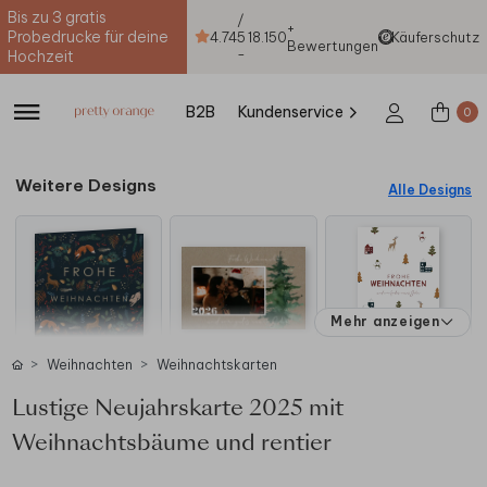
Bis zu 3 gratis
/
+
Probedrucke für deine
4.74
5
18.150
Käuferschutz
Bewertungen
-
Hochzeit
B2B
Kundenservice
0
Weitere Designs
Alle Designs
Mehr anzeigen
Weihnachten
Weihnachtskarten
Lustige Neujahrskarte 2025 mit
Weihnachtsbäume und rentier