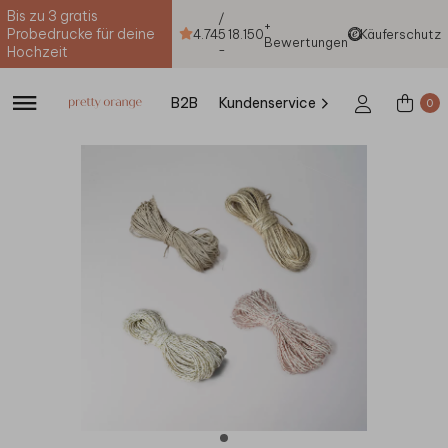
Bis zu 3 gratis
/
+
Probedrucke für deine
4.74
5
18.150
Käuferschutz
Bewertungen
-
Hochzeit
B2B
Kundenservice
0