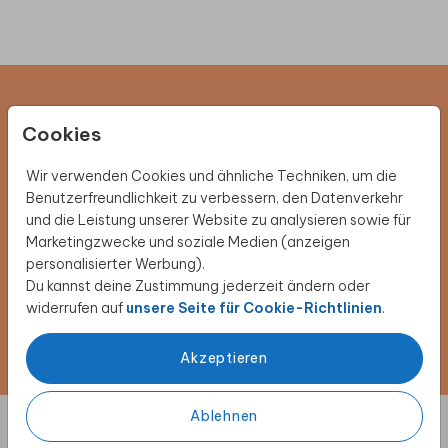
Newsletter abonnieren und 5 €
Cookies
Rabatt sichern
Wir verwenden Cookies und ähnliche Techniken, um die
Melde dich für unseren Newsletter an und entdecke
Benutzerfreundlichkeit zu verbessern, den Datenverkehr
exklusive Angebote, kreative Inspirationen und
und die Leistung unserer Website zu analysieren sowie für
spannende Neuigkeiten aus unserer Produktwelt. Als
Marketingzwecke und soziale Medien (anzeigen
Dankeschön erhältst du 5 € Rabatt auf deine nächste
personalisierter Werbung).
Bestellung.
Du kannst deine Zustimmung jederzeit ändern oder
widerrufen auf
unsere Seite für Cookie-Richtlinien
.
Jetzt anmelden!
Akzeptieren
Ablehnen