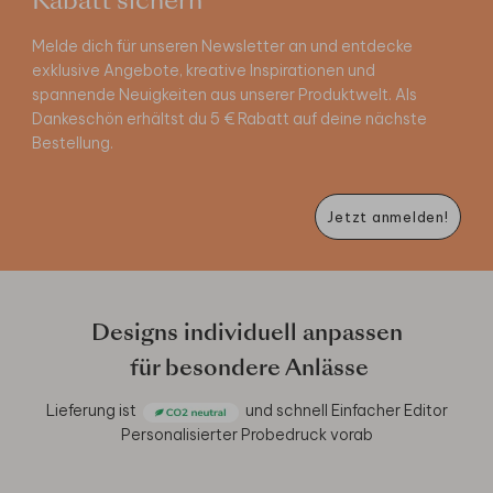
Rabatt sichern
Melde dich für unseren Newsletter an und entdecke
exklusive Angebote, kreative Inspirationen und
spannende Neuigkeiten aus unserer Produktwelt. Als
Dankeschön erhältst du 5 € Rabatt auf deine nächste
Bestellung.
Jetzt anmelden!
Designs individuell anpassen
für besondere Anlässe
Lieferung ist
und schnell
Einfacher Editor
Personalisierter Probedruck vorab