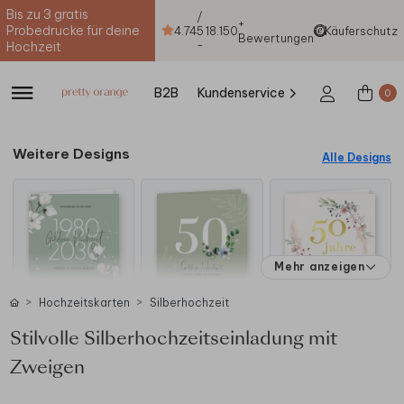
Bis zu 3 gratis
/
+
Probedrucke für deine
4.74
5
18.150
Käuferschutz
Bewertungen
-
Hochzeit
B2B
Kundenservice
0
Weitere Designs
Alle Designs
Mehr anzeigen
Hochzeitskarten
Silberhochzeit
Stilvolle Silberhochzeitseinladung mit
Zweigen