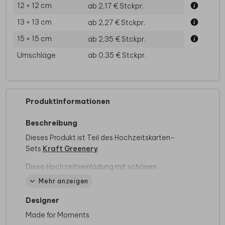
12 × 12 cm
ab 2,17 €
Stckpr.
13 × 13 cm
ab 2,27 €
Stckpr.
15 × 15 cm
ab 2,35 €
Stckpr.
Umschläge
ab 0,35 €
Stckpr.
Produktinformationen
Beschreibung
Dieses Produkt ist Teil des Hochzeitskarten-
Sets
Kraft Greenery
.
Diese Hochzeitseinladung mit schönen
Eukalyptuszweigen wird gedruckt auf
Mehr anzeigen
umweltfreundlichem Kraftpapier. Dieses Design
ist perfekt für Paare, die nach einer natürlichen
Designer
und stilvollen Einladung suchen.
Made for Moments