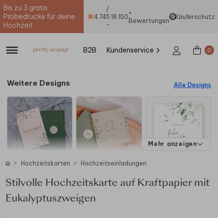
Bis zu 3 gratis
/
+
Probedrucke für deine
4.74
5
18.150
Käuferschutz
Bewertungen
-
Hochzeit
B2B
Kundenservice
0
Weitere Designs
Alle Designs
Mehr anzeigen
Hochzeitskarten
Hochzeitseinladungen
Stilvolle Hochzeitskarte auf Kraftpapier mit
Eukalyptuszweigen