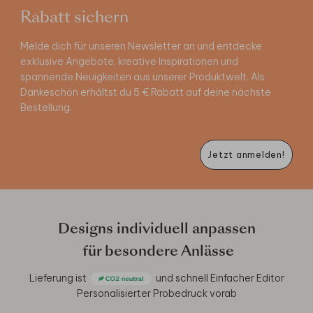
Rabatt sichern
Melde dich für unseren Newsletter an und entdecke
exklusive Angebote, kreative Inspirationen und
spannende Neuigkeiten aus unserer Produktwelt. Als
Dankeschön erhältst du 5 € Rabatt auf deine nächste
Bestellung.
Jetzt anmelden!
Designs individuell anpassen
für besondere Anlässe
Lieferung ist
und schnell
Einfacher Editor
Personalisierter Probedruck vorab