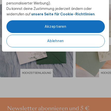
personalisierter Werbung).
Du kannst deine Zustimmung jederzeit ändern oder
widerrufen auf
unsere Seite für Cookie-Richtlinien
.
Akzeptieren
Ablehnen
HOCHZEITSEINLADUNG
HOCHZE
Newsletter abonnieren und 5 €