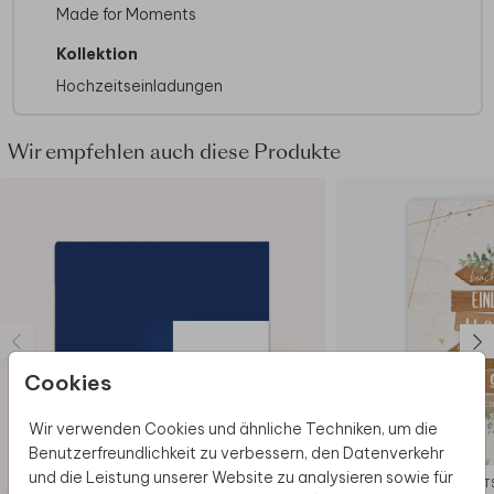
Made for Moments
perfekt für Paare, die nach einer verspielten und
ausgefallenen Einladung suchen.
Kollektion
Bei quadratische Karten fällt ggf. ein anderes
Hochzeitseinladungen
Briefporto an. Alle Infos findest du auf der
Website der Deutschen Post
. Zu diesem
Wir empfehlen auch diese Produkte
Format erhältst du Umschläge in der Größe 14 x
12,5 cm. Format ändern ist möglich.
Cookies
Wir verwenden Cookies und ähnliche Techniken, um die
Benutzerfreundlichkeit zu verbessern, den Datenverkehr
und die Leistung unserer Website zu analysieren sowie für
HOCHZEIT