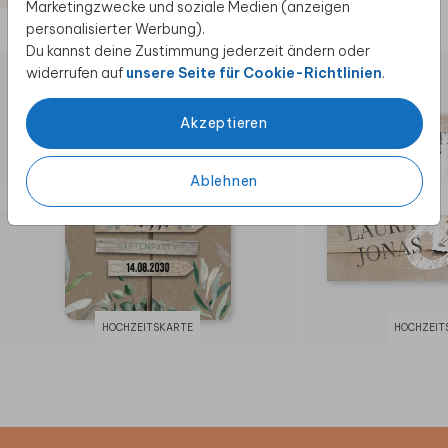
Marketingzwecke und soziale Medien (anzeigen
personalisierter Werbung).
Diese Produkte könnten dir auch gefallen
Du kannst deine Zustimmung jederzeit ändern oder
widerrufen auf
unsere Seite für Cookie-Richtlinien
.
Akzeptieren
Ablehnen
HOCHZEITSKARTE
HOCHZEIT