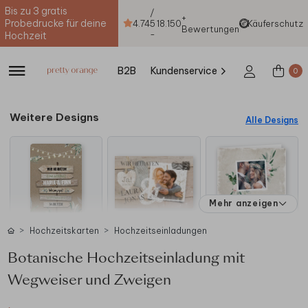
Bis zu 3 gratis
/
+
Probedrucke für deine
4.74
5
18.150
Käuferschutz
Bewertungen
-
Hochzeit
B2B
Kundenservice
0
Weitere Designs
Alle Designs
Mehr anzeigen
Hochzeitskarten
Hochzeitseinladungen
Botanische Hochzeitseinladung mit
Wegweiser und Zweigen