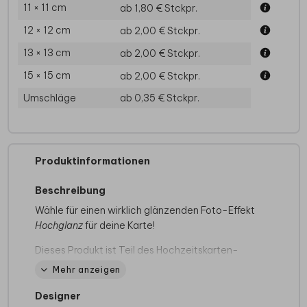
11 × 11 cm
ab 1,80 €
Stckpr.
12 × 12 cm
ab 2,00 €
Stckpr.
13 × 13 cm
ab 2,00 €
Stckpr.
15 × 15 cm
ab 2,00 €
Stckpr.
Umschläge
ab 0,35 €
Stckpr.
Produktinformationen
Beschreibung
Wähle für einen wirklich glänzenden Foto-Effekt
Hochglanz
für deine Karte!
Dieses Produkt ist Teil des Hochzeitskarten-
Sets "
The way to your heart
".
Mehr anzeigen
Quadratische Hochzeitseinladung mit
Designer
Wegweiser, Foto und Zweigen. Dieses Design ist