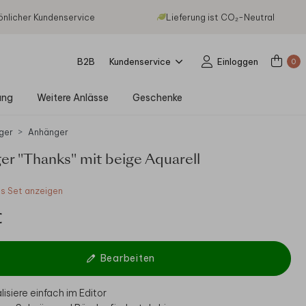
önlicher Kundenservice
Lieferung ist CO₂-Neutral
B2B
Kundenservice
Einloggen
0
ung
Weitere Anlässe
Geschenke
ger
Anhänger
r "Thanks" mit beige Aquarell
 Set anzeigen
€
Bearbeiten
isiere einfach im Editor