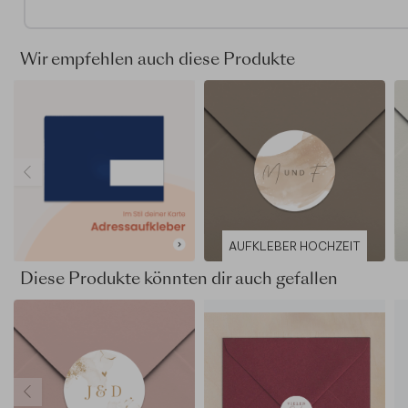
Bitte beachte die Größe der Anhänger und verwende nur 
Text mit einer möglichst großen Schrift. Wenn du
Designelemente von deiner Karte auf einen Anhänger
Wir empfehlen auch diese Produkte
übertragen möchtest, kontaktiere bitte unseren Kundenser
Wir helfen dir gerne dabei weiter!
Erstes Set von Anhänger €17,95, danach €12,95 pro S
Individualisiere deine Anhänger in unserem unkomplizi
Editor
Persönlicher Kundenservice für all deine Fragen
Lieferung ist
AUFKLEBER HOCHZEIT
Diese Produkte könnten dir auch gefallen