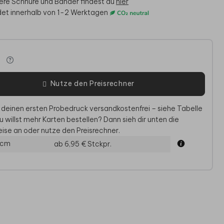
sere Schnüre und Bänder findest du
hier
et innerhalb von 1-2 Werktagen
e
Nutze den Preisrechner
 deinen ersten Probedruck versandkostenfrei – siehe Tabelle
u willst mehr Karten bestellen? Dann sieh dir unten die
ise an oder nutze den Preisrechner.
KESKARTE HOCHZEIT
EINLEGEBLATT
G
 cm
ab 6,95 €
Stckpr.