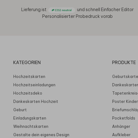
Lieferung ist
und schnell
Einfacher Editor
Personalisierter Probedruck vorab
KATEGORIEN
PRODUKTE
Hochzeitskarten
Geburtskart
Hochzeitseinladungen
Dankeskarte
Hochzeitsdeko
Tapetenkreis
Dankeskarten Hochzeit
Poster Kinde
Geburt
Briefumschlä
Einladungskarten
Pocketfolds
Weihnachtskarten
Anhänger
Gestalte dein eigenes Design
Aufkleber