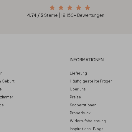
4.74
/ 5
Sterne |
18.150
+ Bewertungen
INFORMATIONEN
en
Lieferung
n Geburt
Häufig gestellte Fragen
e
Über uns
rzimmer
Preise
ge
Kooperationen
Probedruck
Widerrufsbelehrung
Inspirations-Blogs