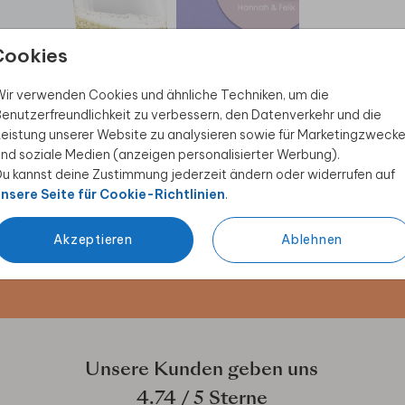
Cookies
SEKT DEKO
GESCHENKAUFKLEBER
D
ir verwenden Cookies und ähnliche Techniken, um die
enutzerfreundlichkeit zu verbessern, den Datenverkehr und die
eistung unserer Website zu analysieren sowie für Marketingzweck
nd soziale Medien (anzeigen personalisierter Werbung).
u kannst deine Zustimmung jederzeit ändern oder widerrufen auf
 Rabatt sichern
nsere Seite für Cookie-Richtlinien
.
ive Angebote, kreative
Akzeptieren
Ablehnen
duktwelt. Als Dankeschön
Unsere Kunden geben uns
4.74
/ 5 Sterne