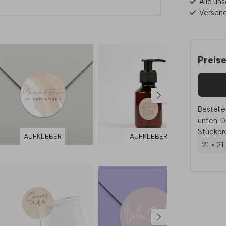
Alle un
wenig
Versend
vice.
Preis
et
erten
Bestelle
unten. D
Stückpre
AUFKLEBER
AUFKLEBER
DAN
21 × 21