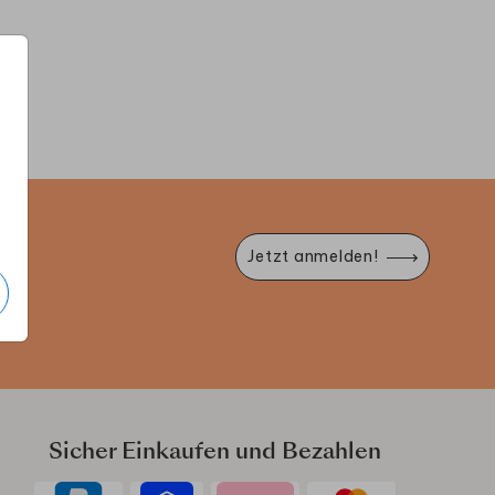
ANKESAUFKLEBER
ANHÄNGER
DANK
e
Jetzt anmelden!
Sicher Einkaufen und Bezahlen