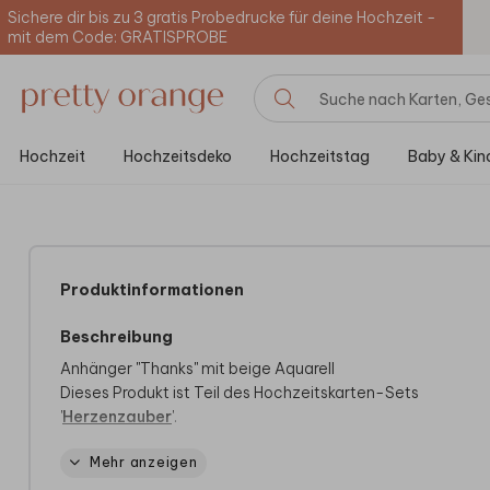
Sichere dir bis zu 3 gratis Probedrucke für deine Hochzeit -
mit dem Code: GRATISPROBE
Hochzeit
Hochzeitsdeko
Hochzeitstag
Baby & Kin
Produktinformationen
Beschreibung
Anhänger "Thanks" mit beige Aquarell
Dieses Produkt ist Teil des Hochzeitskarten-Sets
'
Herzenzauber
'.
40mm ø, auf Gestrichener Karton, 16 Stück.
Mehr anzeigen