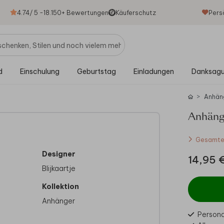
4.74
/ 5 -
18.150
+ Bewertungen
Käuferschutz
Pers
d
Einschulung
Geburtstag
Einladungen
Danksag
Anhän
Anhänge
Gesamtes
Designer
14,95 
Blijkaartje
Kollektion
Anhänger
Personal