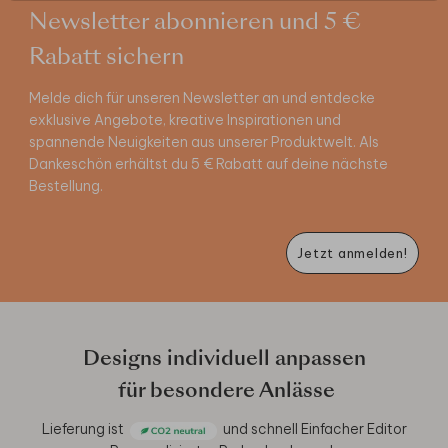
Newsletter abonnieren und 5 €
Rabatt sichern
Melde dich für unseren Newsletter an und entdecke
exklusive Angebote, kreative Inspirationen und
spannende Neuigkeiten aus unserer Produktwelt. Als
Dankeschön erhältst du 5 € Rabatt auf deine nächste
Bestellung.
Jetzt anmelden!
Designs individuell anpassen
für besondere Anlässe
Lieferung ist
und schnell
Einfacher Editor