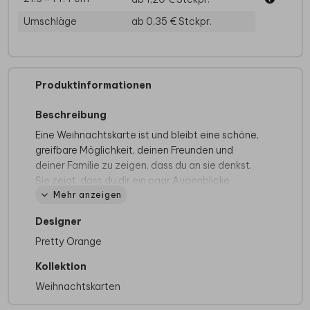
Umschläge
ab 0,35 €
Stckpr.
Produktinformationen
Beschreibung
Eine Weihnachtskarte ist und bleibt eine schöne,
greifbare Möglichkeit, deinen Freunden und
deiner Familie zu zeigen, dass du an sie denkst.
Sie zeigt, dass du dir ein paar Augenblicke
Mehr anzeigen
deiner Zeit genommen hast, um eine Karte zu
gestalten und ein paar nette Worte zu “sagen”.
Designer
Es ist eine kleine, aber so große Geste, um
auszudrücken "Ich denk an dich". Außerdem freut
Pretty Orange
sich jeder Erwachsene, wenn etwas anderes als
Kollektion
Rechnungen mit der Post kommt. Schon ein
Weihnachtskarten
farbiger Umschlag im Briefkasten zaubert dem
Empfänger ein Lächeln ins Gesicht, noch bevor