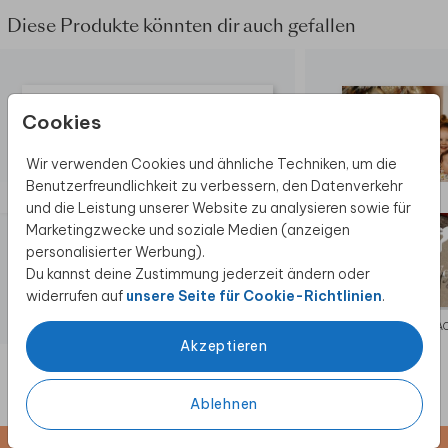
er ihn aufgerissen hat. Bitte beachte: Durch den
Diese Produkte könnten dir auch gefallen
Zuschnitt der Karten können 1-3mm
Breitenunterschied (links/rechts und
oben/unten) am Rahmen auftreten. Tipp:
Gestalte den Rand so groß wie möglich, damit
Cookies
dieser mögliche Unterschied nicht auffällt.
Wir verwenden Cookies und ähnliche Techniken, um die
Benutzerfreundlichkeit zu verbessern, den Datenverkehr
und die Leistung unserer Website zu analysieren sowie für
Marketingzwecke und soziale Medien (anzeigen
personalisierter Werbung).
Du kannst deine Zustimmung jederzeit ändern oder
widerrufen auf
unsere Seite für Cookie-Richtlinien
.
WEIHNACHTSKARTE
WEIHNA
Akzeptieren
Ablehnen