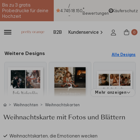
Bis zu 3 gratis
/
+
Probedrucke für deine
4.74
5
18.150
Käuferschutz
Bewertungen
-
Hochzeit
B2B
Kundenservice
0
Weitere Designs
Alle Designs
Mehr anzeigen
Weihnachten
Weihnachtskarten
Weihnachtskarte mit Fotos und Blättern
Weihnachtskarten, die Emotionen wecken