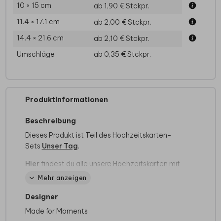
10 × 15 cm
ab 1,90 €
Stckpr.
11.4 × 17.1 cm
ab 2,00 €
Stckpr.
14.4 × 21.6 cm
ab 2,10 €
Stckpr.
Umschläge
ab 0,35 €
Stckpr.
Produktinformationen
Beschreibung
Dieses Produkt ist Teil des Hochzeitskarten-
Sets
Unser Tag
.
Hier
findest du alle unsere Hochzeitskarten mit
Kalender.
Mehr anzeigen
Hochzeitskarte im Kraft-Look mit Kalenderblatt,
Designer
Fotos und Mattgoldfolie. Dieses Design ist
Made for Moments
perfekt für Paare, die nach einer stilvollen und