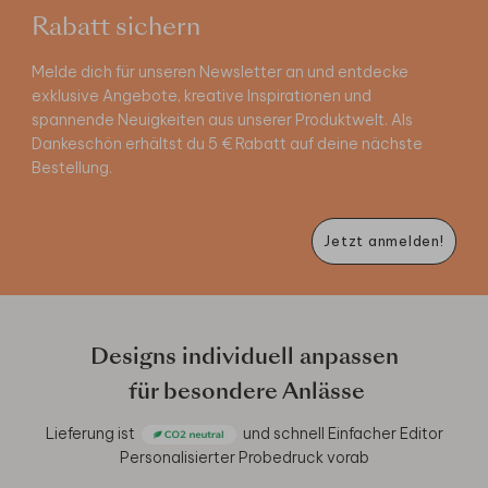
Rabatt sichern
Melde dich für unseren Newsletter an und entdecke
exklusive Angebote, kreative Inspirationen und
spannende Neuigkeiten aus unserer Produktwelt. Als
Dankeschön erhältst du 5 € Rabatt auf deine nächste
Bestellung.
Jetzt anmelden!
Designs individuell anpassen
für besondere Anlässe
Lieferung ist
und schnell
Einfacher Editor
Personalisierter Probedruck vorab