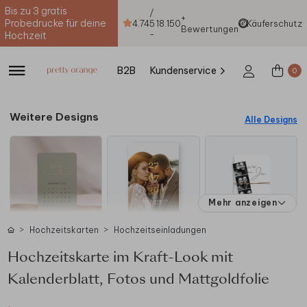
Bis zu 3 gratis
/
+
Probedrucke für deine
4.74
5
18.150
Käuferschutz
Bewertungen
-
Hochzeit
B2B
Kundenservice
0
Weitere Designs
Alle Designs
Mehr anzeigen
Hochzeitskarten
Hochzeitseinladungen
Hochzeitskarte im Kraft-Look mit
Kalenderblatt, Fotos und Mattgoldfolie