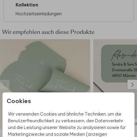
einzigartigen Einladung suchen.
Kollektion
Hochzeitseinladungen
Wir empfehlen auch diese Produkte
Cookies
Wir verwenden Cookies und ähnliche Techniken, um die
Benutzerfreundlichkeit zu verbessern, den Datenverkehr
KISSENSCHACHTEL
ABSENDE
und die Leistung unserer Website zu analysieren sowie für
Marketingzwecke und soziale Medien (anzeigen
Diese Produkte könnten dir auch gefallen