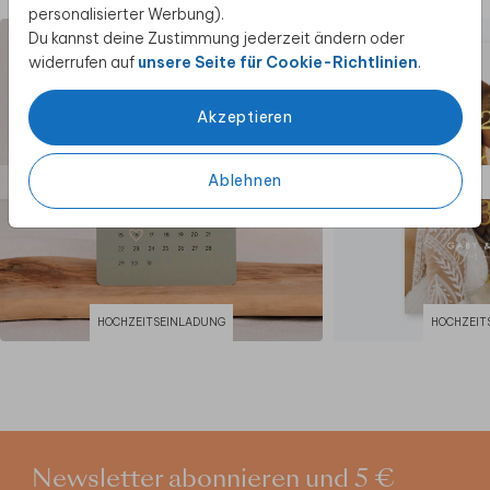
personalisierter Werbung).
Du kannst deine Zustimmung jederzeit ändern oder
widerrufen auf
unsere Seite für Cookie-Richtlinien
.
Akzeptieren
Ablehnen
HOCHZEITSEINLADUNG
HOCHZEIT
Newsletter abonnieren und 5 €